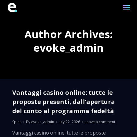
Author Archives:
evoke_admin
You are here:
Vantaggi casino online: tutte le
proposte presenti, dall’apertura
del conto al programma fedeltà
Spins
By
evoke_admin
July 22, 2026
Leave a comment
Vantaggi casino online: tutte le proposte