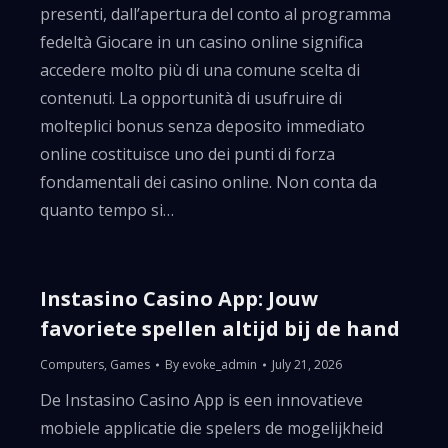
presenti, dall’apertura del conto al programma
fedeltà Giocare in un casino online significa
accedere molto più di una comune scelta di
contenuti. La opportunità di usufruire di
molteplici bonus senza deposito immediato
online costituisce uno dei punti di forza
fondamentali dei casino online. Non conta da
quanto tempo si…
Instasino Casino App: Jouw
favoriete spellen altijd bij de hand
Computers, Games
By
evoke_admin
July 21, 2026
De Instasino Casino App is een innovatieve
mobiele applicatie die spelers de mogelijkheid